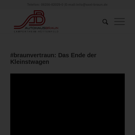
Telefon: 06256-82029-0
|
E-mail:info@axel-braun.de
#braunvertraun: Das Ende der
Kleinstwagen
[
]