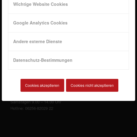
Wichtige Website Cookies
Google Analytics Cookies
ÖFFNUNGSZEITEN
Andere externe Dienste
Verkauf:
Mo. bis Fr.: 9:00 – 18:00 Uhr
Datenschutz-Bestimmungen
Samstag: 9:00 – 13:00 Uhr
Werkstatt:
Mo. bis Do.: 8:00 – 17:00
Freitag: 8:00 – 15:30
Cookies akzeptieren
Cookies nicht akzeptieren
Werkstattnotdienst an
Samstagen 9.00 – 14.00 Uhr
Hotline: 06256-82029 22