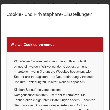
Bremse:
Sichtkontrolle der Bremsen sowie Funktionskontrolle
auf dem Prüfstand.
Cookie- und Privatsphäre-Einstellungen
Unterboden:
Sichtkontrolle Antriebswellen, um
Beschädigungen an Manschetten frühzeitig – vor
Beschädigung der Wellen – zu erkennen. Abgasanlage und
Unterboden auf Beschädigungen kontrollieren.
Batterie:
Leistungsfähigkeit der Fahrzeugbatterie wird
überprüft.
Wie wir Cookies verwenden
Heizung/Belüftung:
Desinfektion der Lüftungskanäle, da sich
durch Kondensatbildung Bakterien ansiedeln, die besonders
Allergikern gesundheitlich schaden. Auf Wunsch Tausch des
Wir können Cookies anfordern, die auf Ihrem Gerät
Pollenfilters (Aufpreis je nach Modell).
eingestellt werden. Wir verwenden Cookies, um uns
mitzuteilen, wenn Sie unsere Websites besuchen, wie
Fehlerspeicher:
Auslesen des Fehlerspeichers, um weitere
Sie mit uns interagieren, Ihre Nutzererfahrung verbessern
Fehler und Mängel zu erkennen und teure Folgeschäden zu
und Ihre Beziehung zu unserer Website anpassen.
vermeiden.
Klicken Sie auf die verschiedenen
Kategorienüberschriften, um mehr zu erfahren. Sie
können auch einige Ihrer Einstellungen ändern. Beachten
ÖFFNUNGSZEITEN
Sie, dass das Blockieren einiger Arten von Cookies
Verkauf: