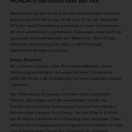
HONDA e-Serienversion auf IAA
Weltpremiere für den Honda e: Auf der Internationalen Automobil-
Ausstellung (IAA) 2019 zeigt Honda vom 12. bis 22. September
2019 das neue Elektrofahrzeug erstmals in seiner Serienversion.
Mit dem vollelektrisch angetriebenen Kleinwagen unterstreicht der
japanische Automobilhersteller sein Bekenntnis, die in Europa
verkauften Neufahrzeuge bis 2025 zu 100 Prozent auf
elektrifizierte Antriebe umzustellen.
Design-Elemente
Mit schlichtem Design, hoher Benutzerfreundlichkeit, neuen
Vernetzungstechnologien und ausgezeichneter Fahrdynamik
erfüllt der Honda e die Anforderungen an einen modernen urbanen
Lebensstil.
Das Außendesign ist geprägt von klaren Linien und glatten
Flächen; dazu tragen auch die versenkbaren Türgriffe bei.
Anstelle konventioneller Außenspiegel kommen beim Honda e
kleinformatige Kameras zum Einsatz, die ihre Bilder in Echtzeit
auf die Sechs-Zoll-Monitore im Fahrzeuginnern übertragen. Diese
erstmals im Kleinwagensegment eingesetzte Kameratechnik trägt
zum eigenständigen Design des Fahrzeugs bei und bietet