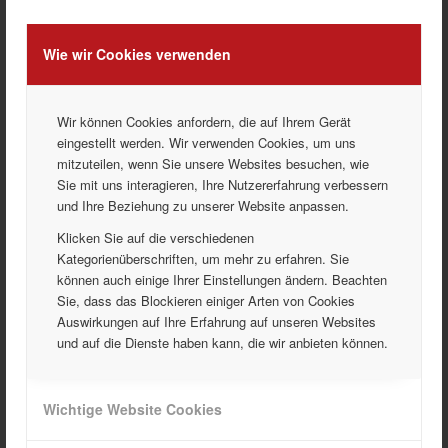
durch ein direktes Ansprechverhalten, einen fahraktiven
Charakter und hohe Fahrdynamik aus. Das direkt bereitstehende
Wie wir Cookies verwenden
Drehmoment verleiht dem Honda e einen kraftvollen Antritt; den
Sprint von null auf 100 km/h absolviert das Elektrofahrzeug in ca.
acht Sekunden*.
Wir können Cookies anfordern, die auf Ihrem Gerät
Vernetzte Dienste und künstliche Intelligenz
eingestellt werden. Wir verwenden Cookies, um uns
Die vernetzten Dienste und Anwendungen können über den
mitzuteilen, wenn Sie unsere Websites besuchen, wie
Touchscreen aufgerufen und auch per Sprachsteuerung aktiviert
Sie mit uns interagieren, Ihre Nutzererfahrung verbessern
werden. Dafür steht der Honda Personal Assistant zur Verfügung
und Ihre Beziehung zu unserer Website anpassen.
– ein intuitiver Sprachassistent mit künstlicher Intelligenz (KI),
der mit einem ausgereiften Kontextverständnis möglichst
Klicken Sie auf die verschiedenen
natürliche Unterhaltungen ermöglicht und Zugriff auf verschiedene
Kategorienüberschriften, um mehr zu erfahren. Sie
Online-Services gewährt.
können auch einige Ihrer Einstellungen ändern. Beachten
Sie, dass das Blockieren einiger Arten von Cookies
Der Honda Personal Assistant wird mit den Worten „OK Honda“
Auswirkungen auf Ihre Erfahrung auf unseren Websites
aktiviert, danach kann die eigentliche Frage oder Anweisung
und auf die Dienste haben kann, die wir anbieten können.
erfolgen. Durch maschinelles Lernen ist die Technologie in der
Lage, die Stimme des Nutzers mit der Zeit immer besser zu
verstehen und auf diese Weise immer exaktere Antworten zu
Wichtige Website Cookies
geben.
Über die „My Honda+“-App bleibt der Besitzer des Honda e auch